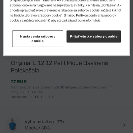
súborov cookie na fungovanie našej webovej stránky, kliknite na „Súhlasím“. Ak
chcete spravovať svoje preferencie týkajúce sa súborov cookie, môžete kliknúť
na tlačidlo „Spravovať súbory cookie“. S našou Politikou používania súborov
cookie sa môžete oboznámiť, aby ste získali podrobné informácie.
Nastavenia súborov
Prijať všetky súbory cookie
cookie
%
Original L.12.12 Petit Piqué Bavlnená
Polokošeľa
77 EUR
Najnižšia cena za posledných 30 dní pred posledným znížením
ceny: 77 EUR
(0%)
Bežná cena:
110 EUR
(-30%)
Vybraná farba (+73)
Modra • 3D3