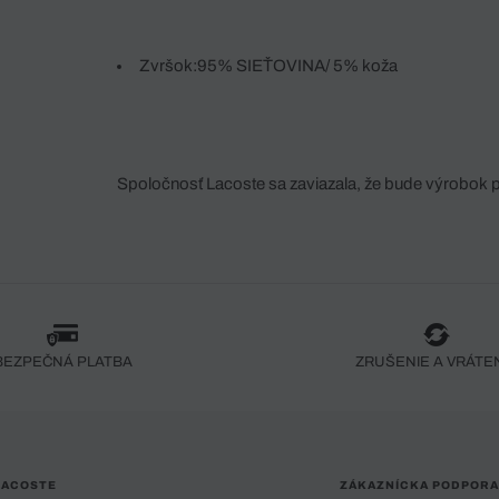
Zvršok:95% SIEŤOVINA/ 5% koža
Spoločnosť Lacoste sa zaviazala, že bude výrobok 
fáze jeho výroby. Transparentnosť hodnotového reťa
dodávateľov a ekosystému... Žiadny steh nie je vy
spoločnosti Crocodile.
BEZPEČNÁ PLATBA
ZRUŠENIE A VRÁTE
LACOSTE
ZÁKAZNÍCKA PODPORA