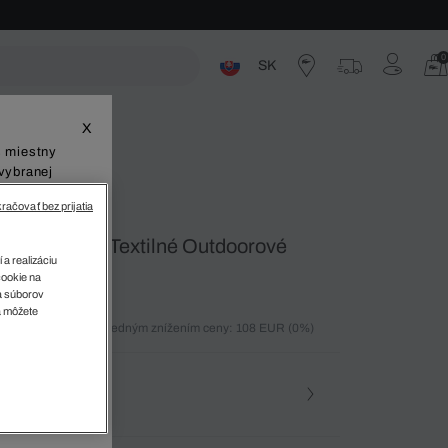
0
SK
ste
X
š miestny
vybranej
račovať bez prijatia
 Ct Dámske Textilné Outdoorové
 a realizáciu
cookie na
sa súborov
v
a môžete
ných 30 dní pred posledným znížením ceny: 108 EUR
(0%)
%)
osť