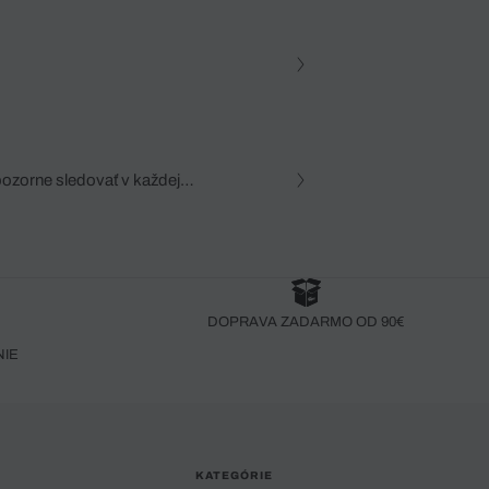
pozorne sledovať v každej
zca, dôkladná znalosť
robený bez pozorného oka
DOPRAVA ZADARMO OD 90€
NIE
KATEGÓRIE