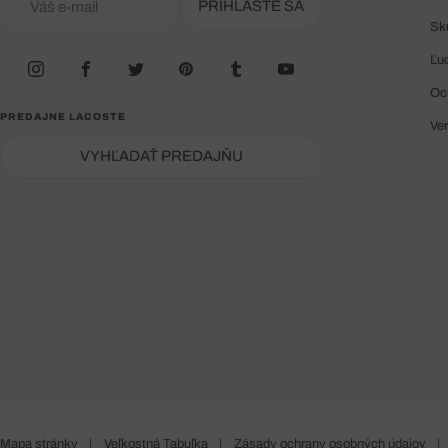
PRIHLÁSTE SA
Sk
Ľu
Oc
PREDAJNE LACOSTE
Ve
VYHĽADAŤ PREDAJŇU
Mapa stránky
|
Veľkostná Tabuľka
|
Zásady ochrany osobných údajov
|