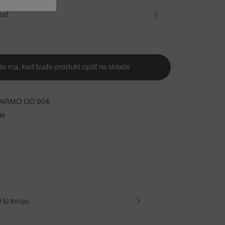
osť
te ma, keď bude produkt opäť na sklade
ARMO OD 90€
ie
 tú svoju.