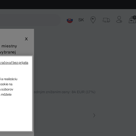
0
SK
ste
X
š miestny
vybranej
račovať bez prijatia
 L003 Neo
 a realizáciu
cookie na
sa súborov
ných 30 dní pred posledným znížením ceny: 84 EUR
(17%)
v
a môžete
%)
farba
lova • 210