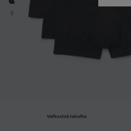
Doplnky
Spodná bielizeň
Plavky
Sukne
Plavky
Special Offer
Spodná Bielizeň
Šortky
Special Offer
Športové oblečenie
Nohavice
Special Offer
Plavky
Special Offer
Veľkostná tabuľka