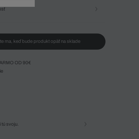
osť
te ma, keď bude produkt opäť na sklade
ARMO OD 90€
ie
 tú svoju.