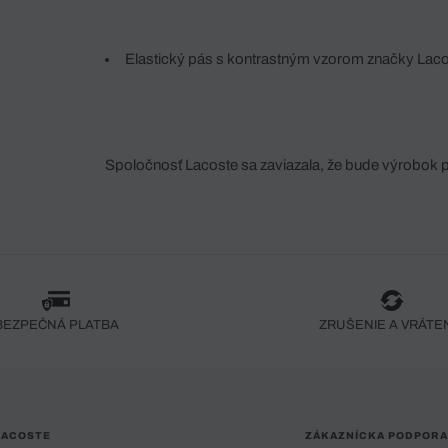
Elastický pás s kontrastným vzorom značky Lac
Spoločnosť Lacoste sa zaviazala, že bude výrobok 
fáze jeho výroby. Transparentnosť hodnotového reťa
dodávateľov a ekosystému... Žiadny steh nie je vy
spoločnosti Crocodile.
BEZPEČNÁ PLATBA
ZRUŠENIE A VRÁTE
LACOSTE
ZÁKAZNÍCKA PODPORA