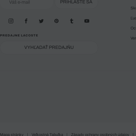
PRIHLÁSTE SA
Sk
Ľu
Oc
PREDAJNE LACOSTE
Ve
VYHĽADAŤ PREDAJŇU
Mapa stránky
|
Veľkostná Tabuľka
|
Zásady ochrany osobných údajov
|