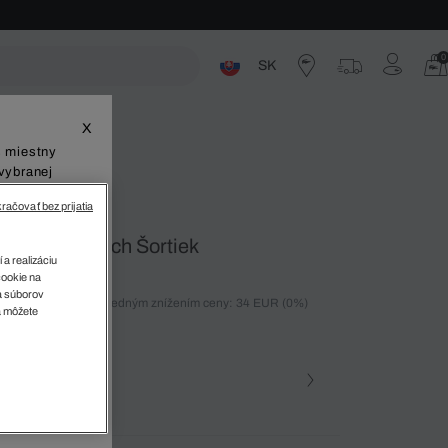
0
SK
ste
X
š miestny
vybranej
račovať bez prijatia
lných Čiernych Šortiek
 a realizáciu
cookie na
sa súborov
ných 30 dní pred posledným znížením ceny: 34 EUR
(0%)
v
a môžete
)
farba (+1)
na • 031