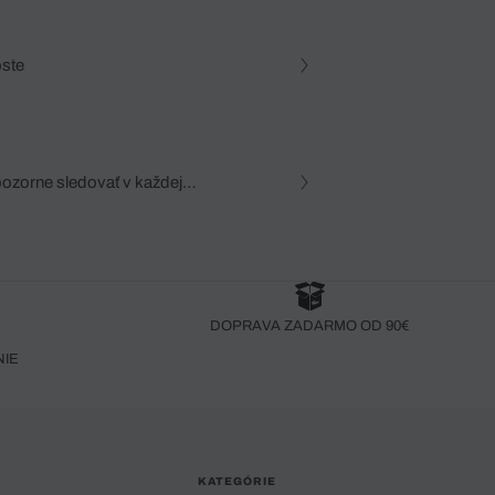
oste
pozorne sledovať v každej
zca, dôkladná znalosť
robený bez pozorného oka
DOPRAVA ZADARMO OD 90€
NIE
KATEGÓRIE