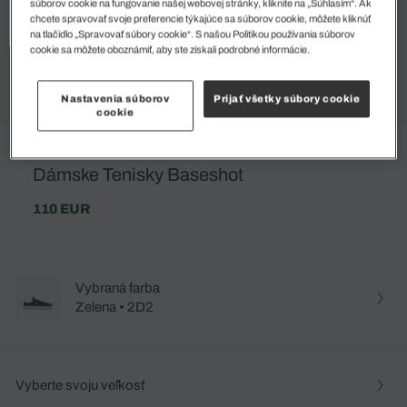
súborov cookie na fungovanie našej webovej stránky, kliknite na „Súhlasím“. Ak
chcete spravovať svoje preferencie týkajúce sa súborov cookie, môžete kliknúť
na tlačidlo „Spravovať súbory cookie“. S našou Politikou používania súborov
cookie sa môžete oboznámiť, aby ste získali podrobné informácie.
Nastavenia súborov
Prijať všetky súbory cookie
cookie
Dámske Tenisky Baseshot
110 EUR
Vybraná farba
Zelena • 2D2
Vyberte svoju veľkosť