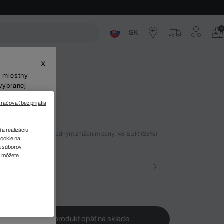
0
SK
ste
X
š miestny
vybranej
račovať bez prijatia
 a realizáciu
ných 30 dní pred posledným znížením ceny: 48 EUR
(25%)
cookie na
%)
sa súborov
v
a môžete
osť
te ma, keď bude produkt opäť na sklade