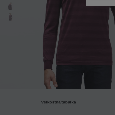
Doplnky
Spodná bielizeň
Plavky
Sukne
Plavky
Special Offer
Spodná Bielizeň
Šortky
Special Offer
Športové oblečenie
Nohavice
Special Offer
Plavky
Special Offer
Veľkostná tabuľka