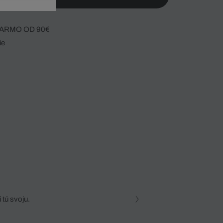
ARMO OD 90€
ie
 tú svoju.