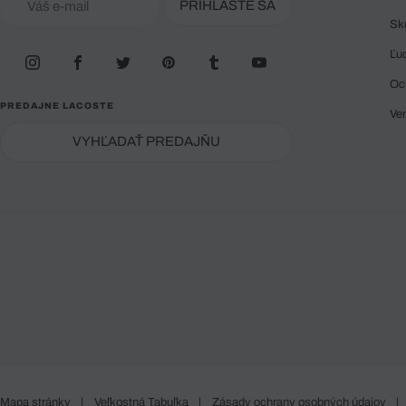
PRIHLÁSTE SA
Sk
Ľu
Oc
PREDAJNE LACOSTE
Ve
VYHĽADAŤ PREDAJŇU
Mapa stránky
|
Veľkostná Tabuľka
|
Zásady ochrany osobných údajov
|