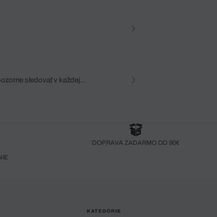
pozorne sledovať v každej
zca, dôkladná znalosť
robený bez pozorného oka
DOPRAVA ZADARMO OD 90€
NIE
KATEGÓRIE