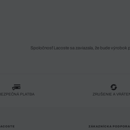
Spoločnosť Lacoste sa zaviazala, že bude výrobok 
fáze jeho výroby. Transparentnosť hodnotového reťa
dodávateľov a ekosystému... Žiadny steh nie je vy
spoločnosti Crocodile.
BEZPEČNÁ PLATBA
ZRUŠENIE A VRÁTE
LACOSTE
ZÁKAZNÍCKA PODPORA