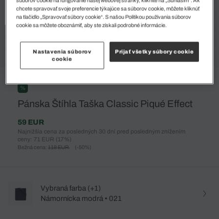
súborov cookie na fungovanie našej webovej stránky, kliknite na „Súhlasím“. Ak
chcete spravovať svoje preferencie týkajúce sa súborov cookie, môžete kliknúť
na tlačidlo „Spravovať súbory cookie“. S našou Politikou používania súborov
cookie sa môžete oboznámiť, aby ste získali podrobné informácie.
Nastavenia súborov
Prijať všetky súbory cookie
cookie
%
Pánska Štíhla Taška Classic Piqué Effect
59 EUR
Najnižšia cena za posledných 30 dní pred posledným znížením
ceny: 71 EUR
(17%)
Bežná cena:
118 EUR
(-50%)
Vybraná farba (+1)
Námornícka modrá • 021