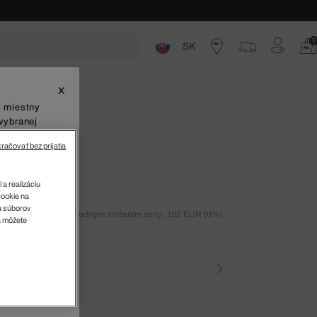
0
SK
ste
X
š miestny
vybranej
račovať bez prijatia
 Classics
 a realizáciu
cookie na
sa súborov
ných 30 dní pred posledným znížením ceny: 102 EUR
(0%)
v
a môžete
%)
farba
na • 000