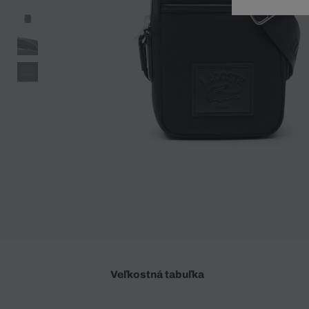
Doplnky
Spodná bielizeň
Plavky
Sukne
Plavky
Special Offer
Spodná Bielizeň
Šortky
Special Offer
Športové oblečenie
Nohavice
Special Offer
Plavky
Special Offer
Veľkostná tabuľka