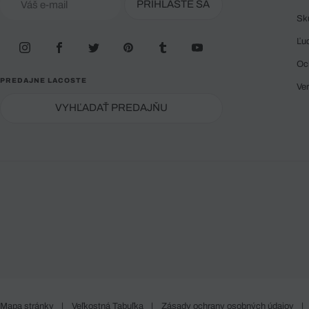
PRIHLÁSTE SA
Sk
Ľu
Oc
PREDAJNE LACOSTE
Ve
VYHĽADAŤ PREDAJŇU
Mapa stránky
|
Veľkostná Tabuľka
|
Zásady ochrany osobných údajov
|