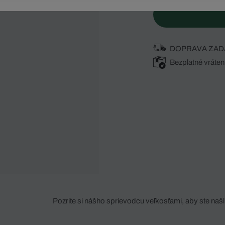
DOPRAVA ZAD
Bezplatné vráten
Pozrite si nášho sprievodcu veľkosťami, aby ste našli