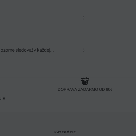
pozorne sledovať v každej
zca, dôkladná znalosť
robený bez pozorného oka
DOPRAVA ZADARMO OD 90€
NIE
KATEGÓRIE