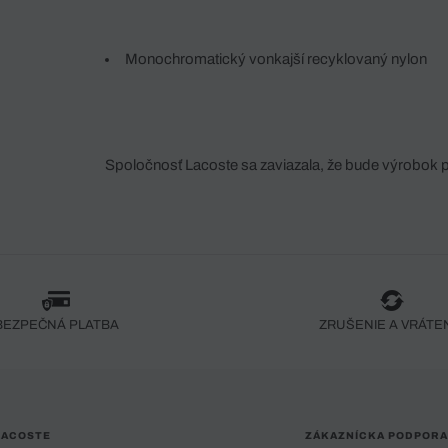
Monochromatický vonkajší recyklovaný nylon
Spoločnosť Lacoste sa zaviazala, že bude výrobok 
fáze jeho výroby. Transparentnosť hodnotového reťa
dodávateľov a ekosystému... Žiadny steh nie je vy
spoločnosti Crocodile.
BEZPEČNÁ PLATBA
ZRUŠENIE A VRÁTE
LACOSTE
ZÁKAZNÍCKA PODPORA