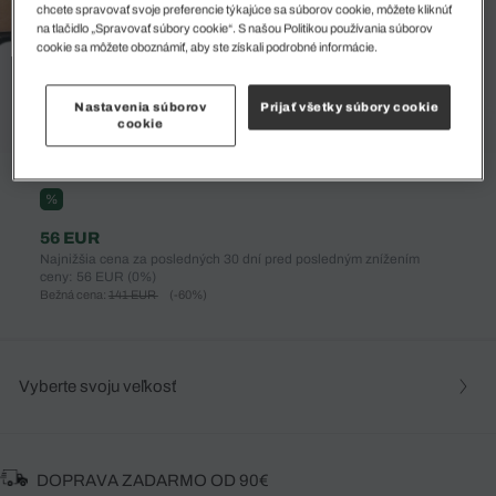
chcete spravovať svoje preferencie týkajúce sa súborov cookie, môžete kliknúť
na tlačidlo „Spravovať súbory cookie“. S našou Politikou používania súborov
cookie sa môžete oboznámiť, aby ste získali podrobné informácie.
Nastavenia súborov
Prijať všetky súbory cookie
cookie
%
56 EUR
Najnižšia cena za posledných 30 dní pred posledným znížením
ceny: 56 EUR
(0%)
Bežná cena:
141 EUR
(-60%)
Vyberte svoju veľkosť
DOPRAVA ZADARMO OD 90€