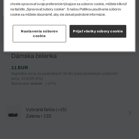
chcete spravovať svoje preferencie týkajúce sa súborov cookie, môžete kliknúť
na tlačidlo „Spravovať súbory cookie“. S našou Politikou používania súborov
cookie sa môžete oboznámiť, aby ste získali podrobné informácie.
Nastavenia súborov
Prijať všetky súbory cookie
cookie
%
Dámska čelenka
11 EUR
Najnižšia cena za posledných 30 dní pred posledným znížením
ceny: 11 EUR
(0%)
Bežná cena:
15 EUR
(-27%)
Vybraná farba (+15)
Zelena • 132