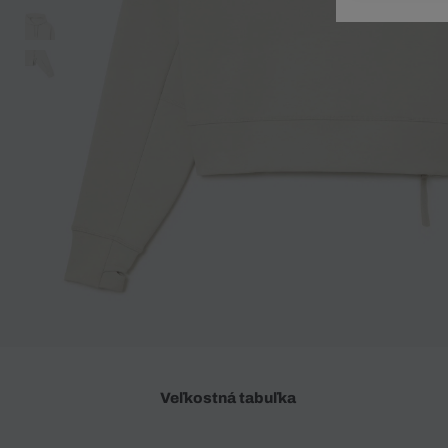
Doplnky
Spodná bielizeň
Plavky
Sukne
Plavky
Special Offer
Spodná Bielizeň
Šortky
Special Offer
Športové oblečenie
Nohavice
Special Offer
Plavky
Special Offer
Veľkostná tabuľka