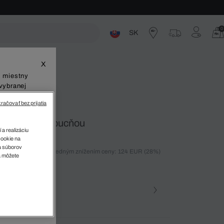
0
SK
ste
X
š miestny
vybranej
račovať bez prijatia
Jogger S Kapucňou
 a realizáciu
cookie na
sa súborov
ných 30 dní pred posledným znížením ceny: 124 EUR
(28%)
v
a môžete
%)
farba (+8)
• BUQ