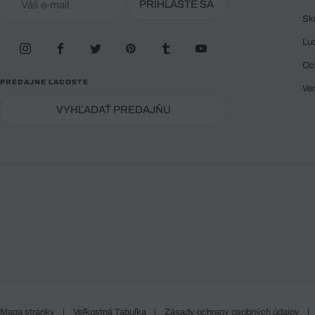
PRIHLÁSTE SA
Sk
Ľu
Oc
PREDAJNE LACOSTE
Ve
VYHĽADAŤ PREDAJŇU
Mapa stránky
|
Veľkostná Tabuľka
|
Zásady ochrany osobných údajov
|