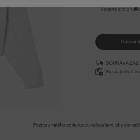
Vyberte svoju veľk
Upozorni
DOPRAVA ZAD
Bezplatné vráten
Pozrite si nášho sprievodcu veľkosťami, aby ste našli