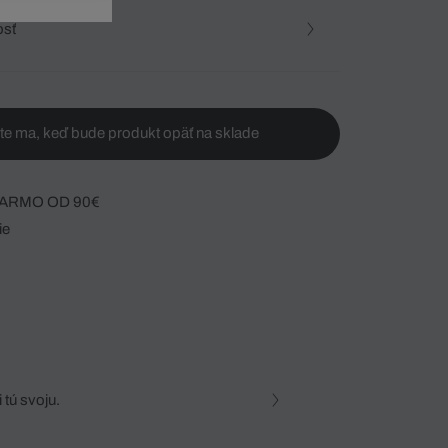
osť
te ma, keď bude produkt opäť na sklade
ARMO OD 90€
ie
 tú svoju.