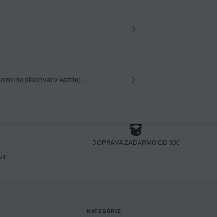
pozorne sledovať v každej
zca, dôkladná znalosť
robený bez pozorného oka
DOPRAVA ZADARMO OD 90€
NIE
KATEGÓRIE