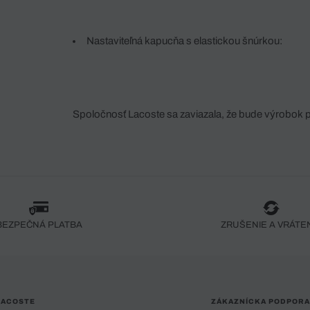
Nastaviteľná kapucňa s elastickou šnúrkou:
Spoločnosť Lacoste sa zaviazala, že bude výrobok 
fáze jeho výroby. Transparentnosť hodnotového reťa
dodávateľov a ekosystému... Žiadny steh nie je vy
spoločnosti Crocodile.
BEZPEČNÁ PLATBA
ZRUŠENIE A VRÁTE
LACOSTE
ZÁKAZNÍCKA PODPORA