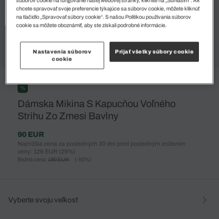
súborov cookie na fungovanie našej webovej stránky, kliknite na „Súhlasím“. Ak
chcete spravovať svoje preferencie týkajúce sa súborov cookie, môžete kliknúť
na tlačidlo „Spravovať súbory cookie“. S našou Politikou používania súborov
cookie sa môžete oboznámiť, aby ste získali podrobné informácie.
Nastavenia súborov
Prijať všetky súbory cookie
cookie
%
Dámska Mikina S Kapucňou Voľného
Strihu Zo Zmesi Bavlny
90 EUR
Najnižšia cena za posledných 30 dní pred posledným znížením
ceny: 126 EUR
(29%)
Bežná cena:
180 EUR
(-50%)
Vyberte svoju veľkosť