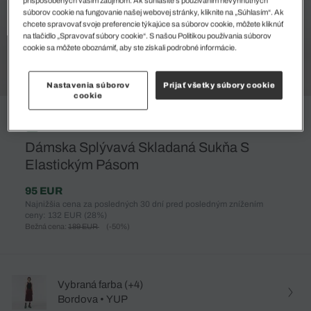
súborov cookie na fungovanie našej webovej stránky, kliknite na „Súhlasím“. Ak
chcete spravovať svoje preferencie týkajúce sa súborov cookie, môžete kliknúť
na tlačidlo „Spravovať súbory cookie“. S našou Politikou používania súborov
cookie sa môžete oboznámiť, aby ste získali podrobné informácie.
Nastavenia súborov
Prijať všetky súbory cookie
cookie
%
Dámska Splývavá Skladaná Sukňa S
Elastickým Pásom
95 EUR
Najnižšia cena za posledných 30 dní pred posledným znížením
ceny: 132 EUR
(28%)
Bežná cena:
189 EUR
(-50%)
Vybraná farba (+4)
Bordova • YUP