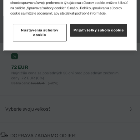
chcete spravovať svoje preferencie týkajúce sa súborov cookie, môžete kliknúť
na tlačidlo „Spravovať súbory cookie“. S našou Politikou používania súborov
cookie sa môžete oboznámiť, aby ste získali podrobné informácie.
Nastavenia súborov
Prijať všetky súbory cookie
cookie
%
72 EUR
Najnižšia cena za posledných 30 dní pred posledným znížením
ceny: 72 EUR
(0%)
Bežná cena:
120 EUR
(-40%)
Vyberte svoju veľkosť
DOPRAVA ZADARMO OD 90€