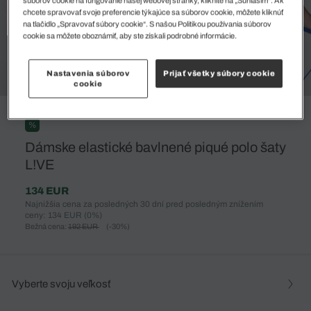
súborov cookie na fungovanie našej webovej stránky, kliknite na „Súhlasím“. Ak
chcete spravovať svoje preferencie týkajúce sa súborov cookie, môžete kliknúť
na tlačidlo „Spravovať súbory cookie“. S našou Politikou používania súborov
cookie sa môžete oboznámiť, aby ste získali podrobné informácie.
Nastavenia súborov
Prijať všetky súbory cookie
cookie
%
Dámske elastické bavlnené piqué polo šaty
L!VE
134 EUR
Najnižšia cena za posledných 30 dní pred posledným znížením
ceny: 134 EUR
(0%)
Bežná cena:
192 EUR
(-30%)
Vyberte svoju veľkosť