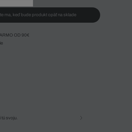
te ma, keď bude produkt opäť na sklade
ARMO OD 90€
ie
 tú svoju.