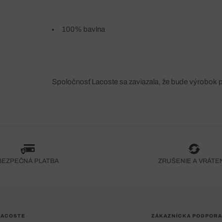
100% bavlna
Spoločnosť Lacoste sa zaviazala, že bude výrobok 
fáze jeho výroby. Transparentnosť hodnotového reťa
dodávateľov a ekosystému... Žiadny steh nie je vy
spoločnosti Crocodile.
BEZPEČNÁ PLATBA
ZRUŠENIE A VRÁTE
LACOSTE
ZÁKAZNÍCKA PODPORA