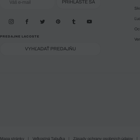
PRIHLÁSTE SA
Sk
Ľu
Oc
PREDAJNE LACOSTE
Ve
VYHĽADAŤ PREDAJŇU
Mapa stránky
|
Veľkostná Tabuľka
|
Zásady ochrany osobných údajov
|