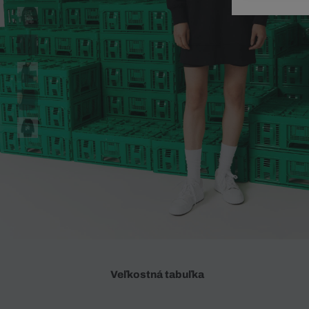
Doplnky
Spodná bielizeň
Plavky
Sukne
Plavky
Special Offer
Spodná Bielizeň
Šortky
Special Offer
Športové oblečenie
Nohavice
Special Offer
Plavky
Special Offer
Veľkostná tabuľka