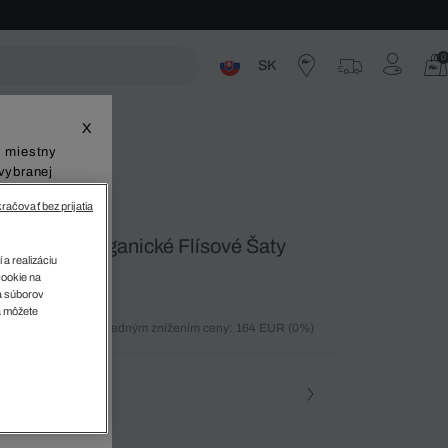
0
SK
ste
X
š miestny
vybranej
račovať bez prijatia
inecraft Organické Flísové Šaty
 a realizáciu
cookie na
sa súborov
v
a môžete
ných 30 dní pred posledným znížením ceny: 164 EUR
(0%)
%)
osť