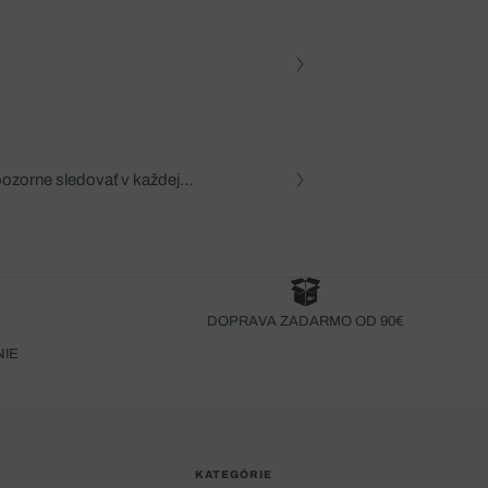
pozorne sledovať v každej
zca, dôkladná znalosť
robený bez pozorného oka
DOPRAVA ZADARMO OD 90€
NIE
KATEGÓRIE