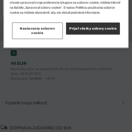
chcete spravovať svoje preferencie týkajúce sa súborov cookie, môžete kliknúť
na tlačidlo „Spravovať súbory cookie“. S našou Politikou používania súborov
cookie sa môžete oboznámiť, aby ste získali podrobné informácie.
Nastavenia súborov
Prijať všetky súbory cookie
cookie
%
49 EUR
Najnižšia cena za posledných 30 dní pred posledným znížením
ceny: 49 EUR
(0%)
Bežná cena:
124 EUR
(-60%)
Vyberte svoju veľkosť
DOPRAVA ZADARMO OD 90€