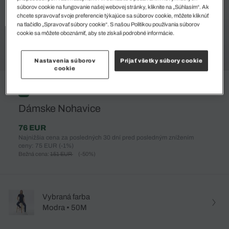
súborov cookie na fungovanie našej webovej stránky, kliknite na „Súhlasím“. Ak
chcete spravovať svoje preferencie týkajúce sa súborov cookie, môžete kliknúť
na tlačidlo „Spravovať súbory cookie“. S našou Politikou používania súborov
cookie sa môžete oboznámiť, aby ste získali podrobné informácie.
Nastavenia súborov
Prijať všetky súbory cookie
cookie
%
Dámske Nohavice
76 EUR
Najnižšia cena za posledných 30 dní pred posledným znížením
ceny: 75 EUR
(-1%)
Bežná cena:
151 EUR
(-50%)
Vybraná farba
Modra • 50M