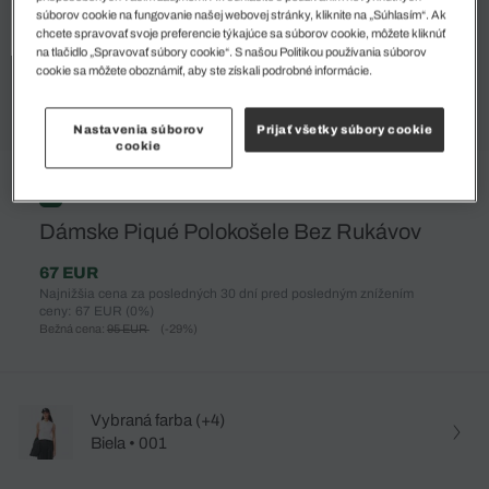
súborov cookie na fungovanie našej webovej stránky, kliknite na „Súhlasím“. Ak
chcete spravovať svoje preferencie týkajúce sa súborov cookie, môžete kliknúť
na tlačidlo „Spravovať súbory cookie“. S našou Politikou používania súborov
cookie sa môžete oboznámiť, aby ste získali podrobné informácie.
Nastavenia súborov
Prijať všetky súbory cookie
cookie
%
Dámske Piqué Polokošele Bez Rukávov
67 EUR
Najnižšia cena za posledných 30 dní pred posledným znížením
ceny: 67 EUR
(0%)
Bežná cena:
95 EUR
(-29%)
Vybraná farba (+4)
Biela • 001