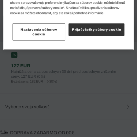
chcete spravovať svoje preferencie týkajúce sa súborov cookie, môžete kliknúť
na tlačidlo „Spravovať súbory cookie“. S našou Politikou používania súborov
cookie sa môžete oboznámiť, aby ste získali podrobné informácie.
Nastavenia súborov
Prijať všetky súbory cookie
cookie
%
127 EUR
Najnižšia cena za posledných 30 dní pred posledným znížením
ceny: 127 EUR
(0%)
Bežná cena:
182 EUR
(-30%)
Vyberte svoju veľkosť
DOPRAVA ZADARMO OD 90€