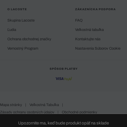
O LACOSTE
ZÁKAZNÍCKA PODPORA
Skupina Lacoste
FAQ
Ľudia
Veľkostná tabuľka
Ochrana obchodnej značky
Kontaktujte nás
Vernostný Program
Nastavenia Súborov Cookie
SPÔSOB PLATBY
Mapa stránky
|
Veľkostná Tabuľka
|
Zásady ochrany osobných údajov
|
Obchodné podmienky
Slovakia
Upozornite ma, keď bude produkt opäť na sklade