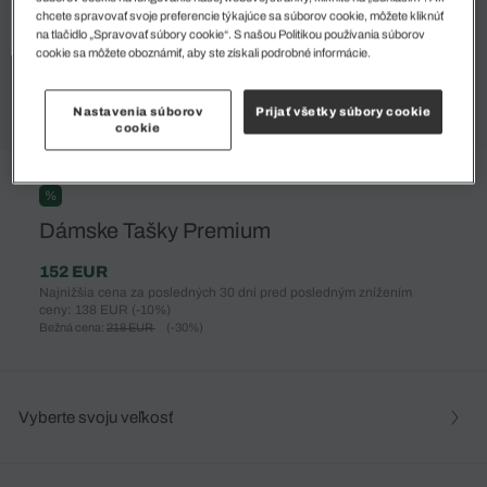
chcete spravovať svoje preferencie týkajúce sa súborov cookie, môžete kliknúť
na tlačidlo „Spravovať súbory cookie“. S našou Politikou používania súborov
cookie sa môžete oboznámiť, aby ste získali podrobné informácie.
Nastavenia súborov
Prijať všetky súbory cookie
cookie
%
Dámske Tašky Premium
152 EUR
Najnižšia cena za posledných 30 dní pred posledným znížením
ceny: 138 EUR
(-10%)
Bežná cena:
218 EUR
(-30%)
Vyberte svoju veľkosť