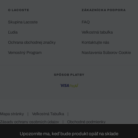
O LACOSTE
ZÁKAZNÍCKA PODPORA
Skupina Lacoste
FAQ
Ľudia
Veľkostná tabuľka
Ochrana obchodnej značky
Kontaktujte nás
Vernostný Program
Nastavenia Súborov Cookie
SPÔSOB PLATBY
Mapa stránky
|
Veľkostná Tabuľka
|
Zásady ochrany osobných údajov
|
Obchodné podmienky
Slovakia
Upozornite ma, keď bude produkt opäť na sklade