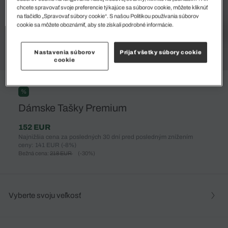
chcete spravovať svoje preferencie týkajúce sa súborov cookie, môžete kliknúť
na tlačidlo „Spravovať súbory cookie“. S našou Politikou používania súborov
cookie sa môžete oboznámiť, aby ste získali podrobné informácie.
Nastavenia súborov
Prijať všetky súbory cookie
cookie
%
Dámske Tašky Premium
152 EUR
Najnižšia cena za posledných 30 dní pred posledným znížením
ceny: 141 EUR
(-8%)
Bežná cena:
218 EUR
(-30%)
Vyberte svoju veľkosť