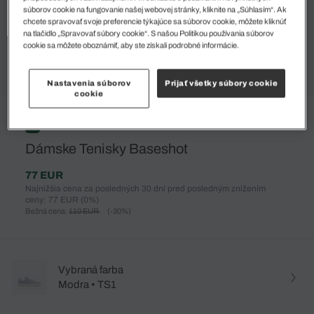
súborov cookie na fungovanie našej webovej stránky, kliknite na „Súhlasím“. Ak
chcete spravovať svoje preferencie týkajúce sa súborov cookie, môžete kliknúť
na tlačidlo „Spravovať súbory cookie“. S našou Politikou používania súborov
cookie sa môžete oboznámiť, aby ste získali podrobné informácie.
Nastavenia súborov
Prijať všetky súbory cookie
cookie
%
Dámske Tenisky Baseshot
77 EUR
Najnižšia cena za posledných 30 dní pred posledným znížením
ceny: 77 EUR
(0%)
Bežná cena:
110 EUR
(-30%)
Vybraná farba
Modra • TS1