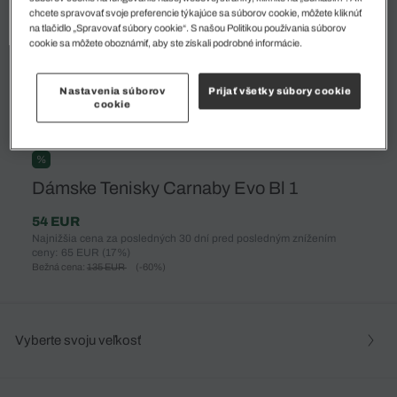
chcete spravovať svoje preferencie týkajúce sa súborov cookie, môžete kliknúť
na tlačidlo „Spravovať súbory cookie“. S našou Politikou používania súborov
cookie sa môžete oboznámiť, aby ste získali podrobné informácie.
Nastavenia súborov
Prijať všetky súbory cookie
cookie
%
Dámske Tenisky Carnaby Evo Bl 1
54 EUR
Najnižšia cena za posledných 30 dní pred posledným znížením
ceny: 65 EUR
(17%)
Bežná cena:
135 EUR
(-60%)
Vyberte svoju veľkosť