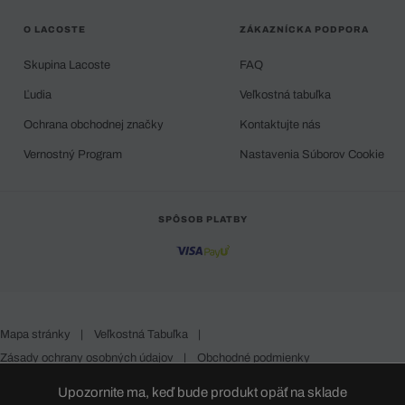
O LACOSTE
ZÁKAZNÍCKA PODPORA
Skupina Lacoste
FAQ
Ľudia
Veľkostná tabuľka
Ochrana obchodnej značky
Kontaktujte nás
Vernostný Program
Nastavenia Súborov Cookie
SPÔSOB PLATBY
Mapa stránky
|
Veľkostná Tabuľka
|
Zásady ochrany osobných údajov
|
Obchodné podmienky
Slovakia
Upozornite ma, keď bude produkt opäť na sklade