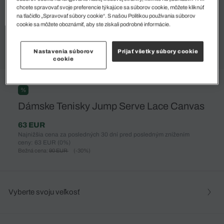
chcete spravovať svoje preferencie týkajúce sa súborov cookie, môžete kliknúť
na tlačidlo „Spravovať súbory cookie“. S našou Politikou používania súborov
cookie sa môžete oboznámiť, aby ste získali podrobné informácie.
Nastavenia súborov
Prijať všetky súbory cookie
cookie
%
Dámske Tenisky Jump Serve Lace Canvas
63 EUR
Najnižšia cena za posledných 30 dní pred posledným znížením
ceny: 63 EUR
(0%)
Bežná cena:
90 EUR
(-30%)
Vyberte svoju veľkosť