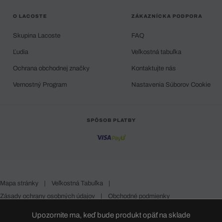
O LACOSTE
ZÁKAZNÍCKA PODPORA
Skupina Lacoste
FAQ
Ľudia
Veľkostná tabuľka
Ochrana obchodnej značky
Kontaktujte nás
Vernostný Program
Nastavenia Súborov Cookie
SPÔSOB PLATBY
Mapa stránky
|
Veľkostná Tabuľka
|
Zásady ochrany osobných údajov
|
Obchodné podmienky
Slovakia
Upozornite ma, keď bude produkt opäť na sklade