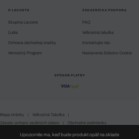
O LACOSTE
ZÁKAZNÍCKA PODPORA
Skupina Lacoste
FAQ
Ľudia
Veľkostná tabuľka
Ochrana obchodnej značky
Kontaktujte nás
Vernostný Program
Nastavenia Súborov Cookie
SPÔSOB PLATBY
Mapa stránky
|
Veľkostná Tabuľka
|
Zásady ochrany osobných údajov
|
Obchodné podmienky
Slovakia
Upozornite ma, keď bude produkt opäť na sklade