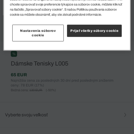
chcete spravovať svoje preferencie týkajúce sa súborov cookie, môžete kliknúť
na tlačidlo „Spravovať súbory cookie“. S našou Politikou používania súborov
cookie sa môžete oboznámiť, aby ste získali podrobné informácie.
Nastavenia súborov
Prijať všetky súbory cookie
cookie
%
Dámske Tenisky L005
65 EUR
Najnižšia cena za posledných 30 dní pred posledným znížením
ceny: 78 EUR
(17%)
Bežná cena:
130 EUR
(-50%)
Vyberte svoju veľkosť