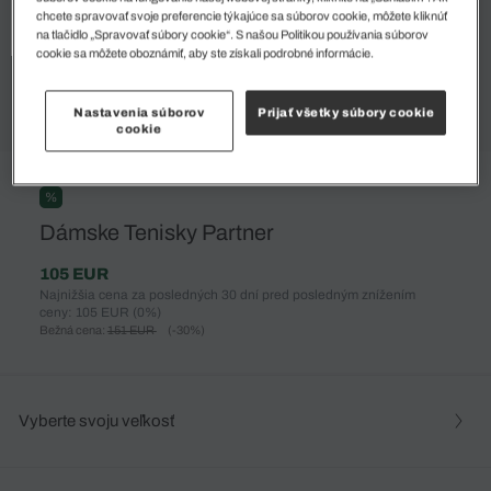
chcete spravovať svoje preferencie týkajúce sa súborov cookie, môžete kliknúť
na tlačidlo „Spravovať súbory cookie“. S našou Politikou používania súborov
cookie sa môžete oboznámiť, aby ste získali podrobné informácie.
Nastavenia súborov
Prijať všetky súbory cookie
cookie
%
Dámske Tenisky Partner
105 EUR
Najnižšia cena za posledných 30 dní pred posledným znížením
ceny: 105 EUR
(0%)
Bežná cena:
151 EUR
(-30%)
Vyberte svoju veľkosť