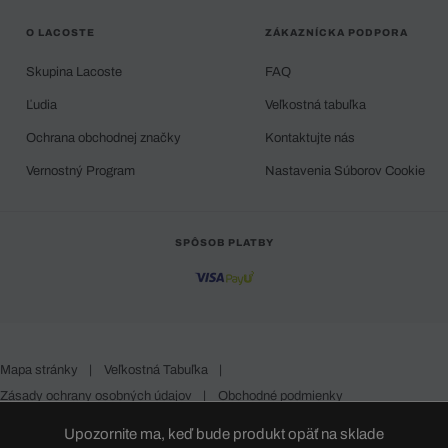
O LACOSTE
ZÁKAZNÍCKA PODPORA
Skupina Lacoste
FAQ
Ľudia
Veľkostná tabuľka
Ochrana obchodnej značky
Kontaktujte nás
Vernostný Program
Nastavenia Súborov Cookie
SPÔSOB PLATBY
Mapa stránky
|
Veľkostná Tabuľka
|
Zásady ochrany osobných údajov
|
Obchodné podmienky
Slovakia
Upozornite ma, keď bude produkt opäť na sklade