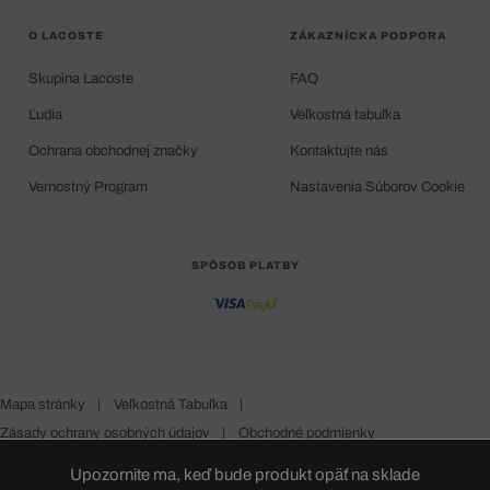
O LACOSTE
ZÁKAZNÍCKA PODPORA
Skupina Lacoste
FAQ
Ľudia
Veľkostná tabuľka
Ochrana obchodnej značky
Kontaktujte nás
Vernostný Program
Nastavenia Súborov Cookie
SPÔSOB PLATBY
Mapa stránky
|
Veľkostná Tabuľka
|
Zásady ochrany osobných údajov
|
Obchodné podmienky
Slovakia
Upozornite ma, keď bude produkt opäť na sklade