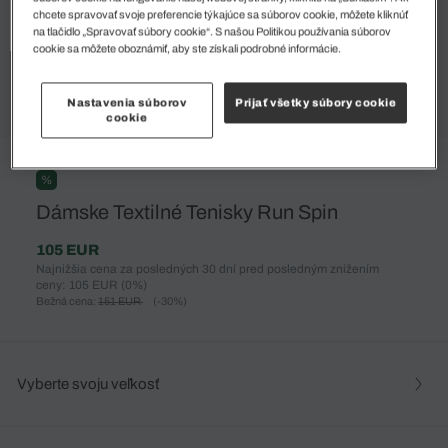
chcete spravovať svoje preferencie týkajúce sa súborov cookie, môžete kliknúť
na tlačidlo „Spravovať súbory cookie“. S našou Politikou používania súborov
cookie sa môžete oboznámiť, aby ste získali podrobné informácie.
Nastavenia súborov
Prijať všetky súbory cookie
cookie
%
Dámske Textilné Tenisky Run Spin
105 EUR
Najnižšia cena za posledných 30 dní pred posledným znížením
ceny: 105 EUR
(0%)
Bežná cena:
151 EUR
(-30%)
Vyberte svoju veľkosť