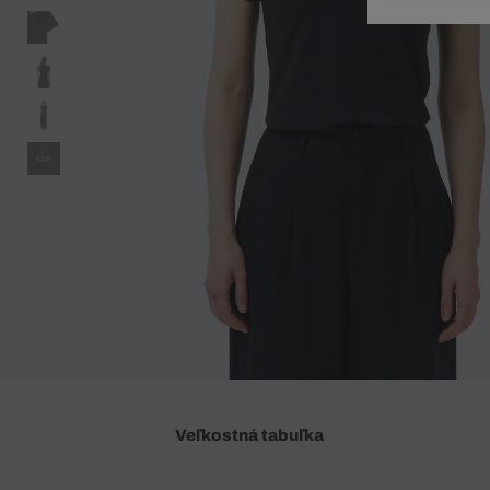
Doplnky
Spodná bielizeň
Plavky
Sukne
Plavky
Special Offer
Spodná Bielizeň
Šortky
Special Offer
Športové oblečenie
Nohavice
Special Offer
Plavky
Special Offer
Veľkostná tabuľka