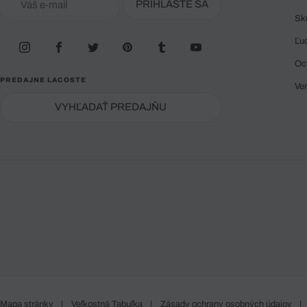
PRIHLÁSTE SA
Sk
Ľu
Oc
PREDAJNE LACOSTE
Ve
VYHĽADAŤ PREDAJŇU
Mapa stránky
|
Veľkostná Tabuľka
|
Zásady ochrany osobných údajov
|