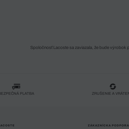
Spoločnosť Lacoste sa zaviazala, že bude výrobok 
fáze jeho výroby. Transparentnosť hodnotového reťa
dodávateľov a ekosystému... Žiadny steh nie je vy
spoločnosti Crocodile.
BEZPEČNÁ PLATBA
ZRUŠENIE A VRÁTE
LACOSTE
ZÁKAZNÍCKA PODPORA