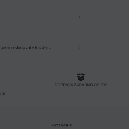
pozorne sledovať v každej
zca, dôkladná znalosť
robený bez pozorného oka
DOPRAVA ZADARMO OD 90€
NIE
KATEGÓRIE