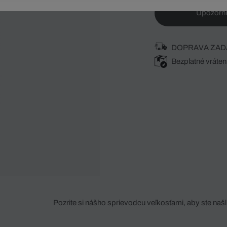
Upozorni
DOPRAVA ZAD
Bezplatné vráten
Pozrite si nášho sprievodcu veľkosťami, aby ste našli