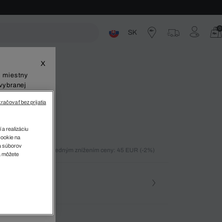
0
SK
ste
X
š miestny
vybranej
račovať bez prijatia
 a realizáciu
cookie na
sa súborov
ných 30 dní pred posledným znížením ceny: 45 EUR
(-2%)
v
a môžete
)
osť