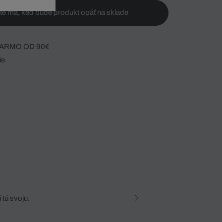
te ma, keď bude produkt opäť na sklade
ARMO OD 90€
ie
 tú svoju.