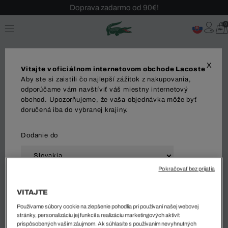
Doprava zadarmo od 90€!
Sezónny výpredaj až -40 %!
0
Bezplatné vrátenie!
X
Vitajte v oficiálnom internetovom obchode Lacoste
Aby ste si zaistili čo najlepší zážitok z nakupovania,
odporúčame vám navštíviť váš miestny internetový
obchod. Upozorňujeme, že vaša objednávka môže byť
doručená iba do vybranej krajiny.
Dodanie do
Pokračovať bez prijatia
Jazyk
VITAJTE
Používame súbory cookie na zlepšenie pohodlia pri používaní našej webovej
stránky, personalizáciu jej funkcií a realizáciu marketingových aktivít
prispôsobených vašim záujmom. Ak súhlasíte s používaním nevyhnutných
ZAČAŤ NAKUPOVAŤ