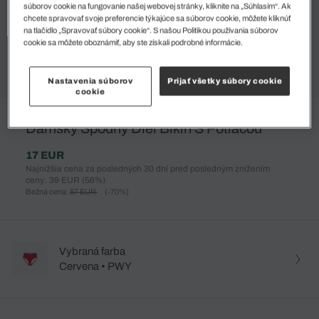
súborov cookie na fungovanie našej webovej stránky, kliknite na „Súhlasím“. Ak
chcete spravovať svoje preferencie týkajúce sa súborov cookie, môžete kliknúť
na tlačidlo „Spravovať súbory cookie“. S našou Politikou používania súborov
cookie sa môžete oboznámiť, aby ste získali podrobné informácie.
Nastavenia súborov
Prijať všetky súbory cookie
cookie
%
Dámsky Spodný Diel Bikín S Potlačou
17 EUR
Najnižšia cena za posledných 30 dní pred posledným znížením
ceny: 39 EUR
(56%)
Bežná cena:
57 EUR
(-70%)
Vybraná farba
Cervena • PWY