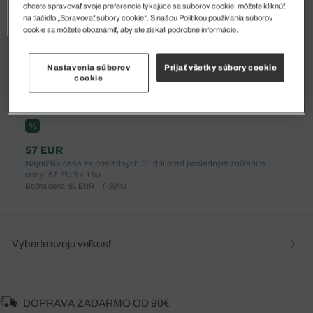
chcete spravovať svoje preferencie týkajúce sa súborov cookie, môžete kliknúť
na tlačidlo „Spravovať súbory cookie“. S našou Politikou používania súborov
cookie sa môžete oboznámiť, aby ste získali podrobné informácie.
Nastavenia súborov
Prijať všetky súbory cookie
cookie
%
57 EUR
Najnižšia cena za posledných 30 dní pred posledným znížením
ceny: 57 EUR
(-1%)
Bežná cena:
81 EUR
(-30%)
Vyberte svoju veľkosť
DOPRAVA ZADARMO OD 90€