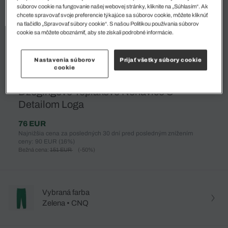
súborov cookie na fungovanie našej webovej stránky, kliknite na „Súhlasím“. Ak
chcete spravovať svoje preferencie týkajúce sa súborov cookie, môžete kliknúť
na tlačidlo „Spravovať súbory cookie“. S našou Politikou používania súborov
cookie sa môžete oboznámiť, aby ste získali podrobné informácie.
Nastavenia súborov
Prijať všetky súbory cookie
cookie
%
Džogingové Teplákové Nohavice S
Detailom Loga
76 EUR
Najnižšia cena za posledných 30 dní pred posledným znížením
ceny: 90 EUR
(16%)
Bežná cena:
151 EUR
(-50%)
Vybraná farba
Zelena • CNQ