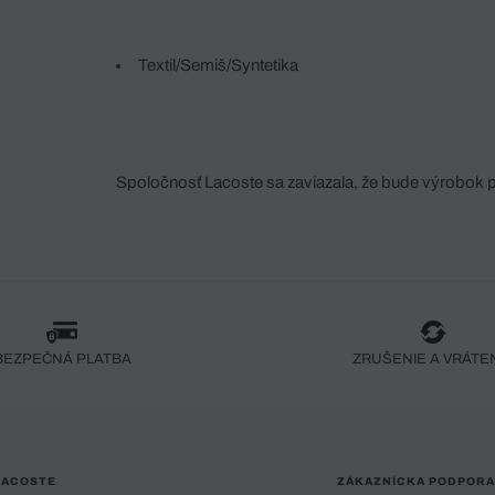
Textil/Semiš/Syntetika
Spoločnosť Lacoste sa zaviazala, že bude výrobok 
fáze jeho výroby. Transparentnosť hodnotového reťa
dodávateľov a ekosystému... Žiadny steh nie je vy
spoločnosti Crocodile.
BEZPEČNÁ PLATBA
ZRUŠENIE A VRÁTE
LACOSTE
ZÁKAZNÍCKA PODPORA