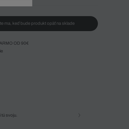
te ma, keď bude produkt opäť na sklade
ARMO OD 90€
ie
 tú svoju.