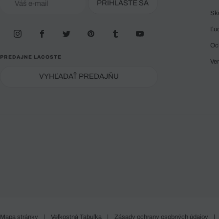
PRIHLÁSTE SA
Sk
Ľu
Oc
PREDAJNE LACOSTE
Ve
VYHĽADAŤ PREDAJŇU
Mapa stránky
|
Veľkostná Tabuľka
|
Zásady ochrany osobných údajov
|