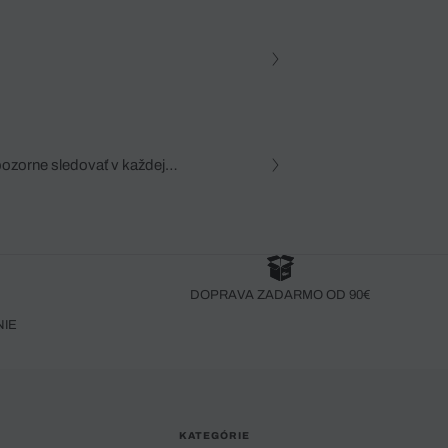
pozorne sledovať v každej
zca, dôkladná znalosť
robený bez pozorného oka
DOPRAVA ZADARMO OD 90€
NIE
KATEGÓRIE