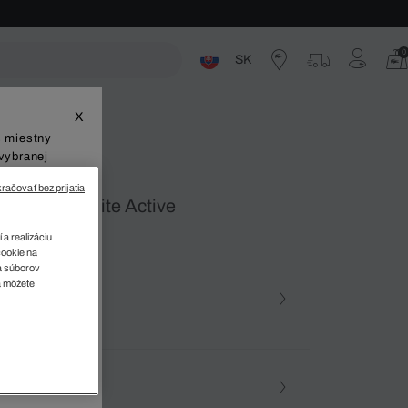
0
SK
ste
X
š miestny
vybranej
račovať bez prijatia
e Tenisky Elite Active
 a realizáciu
cookie na
sa súborov
v
a môžete
farba
a • 383
osť