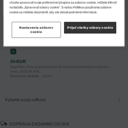
chcete spravovať svoje preferencie týkajúce sa súborov cookie, môžete kliknúť
na tlačidlo „Spravovať súbory cookie“. S našou Politikou používania súborov
cookie sa môžete oboznámiť, aby ste získali podrobné informácie.
Nastavenia súborov
Prijať všetky súbory cookie
cookie
%
24 EUR
Najnižšia cena za posledných 30 dní pred posledným znížením
ceny: 24 EUR
(0%)
Bežná cena:
61 EUR
(-61%)
Vyberte svoju veľkosť
DOPRAVA ZADARMO OD 90€