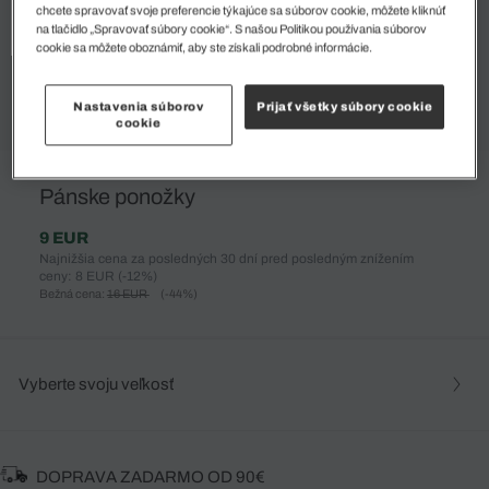
chcete spravovať svoje preferencie týkajúce sa súborov cookie, môžete kliknúť
na tlačidlo „Spravovať súbory cookie“. S našou Politikou používania súborov
cookie sa môžete oboznámiť, aby ste získali podrobné informácie.
Nastavenia súborov
Prijať všetky súbory cookie
cookie
%
Pánske ponožky
9 EUR
Najnižšia cena za posledných 30 dní pred posledným znížením
ceny: 8 EUR
(-12%)
Bežná cena:
16 EUR
(-44%)
Vyberte svoju veľkosť
DOPRAVA ZADARMO OD 90€