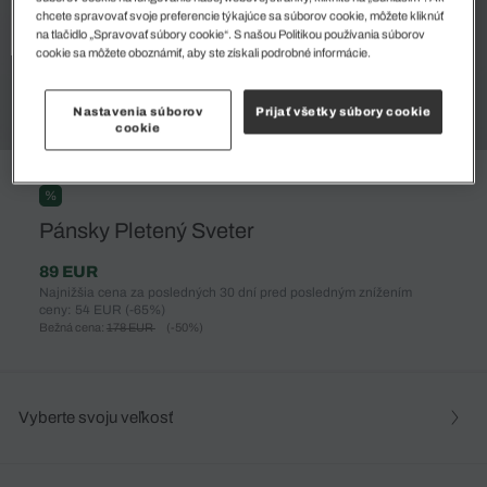
chcete spravovať svoje preferencie týkajúce sa súborov cookie, môžete kliknúť
na tlačidlo „Spravovať súbory cookie“. S našou Politikou používania súborov
cookie sa môžete oboznámiť, aby ste získali podrobné informácie.
Nastavenia súborov
Prijať všetky súbory cookie
cookie
%
Pánsky Pletený Sveter
89 EUR
Najnižšia cena za posledných 30 dní pred posledným znížením
ceny: 54 EUR
(-65%)
Bežná cena:
178 EUR
(-50%)
Vyberte svoju veľkosť