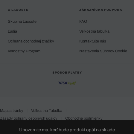
O LACOSTE
ZÁKAZNÍCKA PODPORA
Skupina Lacoste
FAQ
Ľudia
Veľkostná tabuľka
Ochrana obchodnej značky
Kontaktujte nás
Vernostný Program
Nastavenia Súborov Cookie
SPÔSOB PLATBY
Mapa stránky
|
Veľkostná Tabuľka
|
Zásady ochrany osobných údajov
|
Obchodné podmienky
Slovakia
Upozornite ma, keď bude produkt opäť na sklade