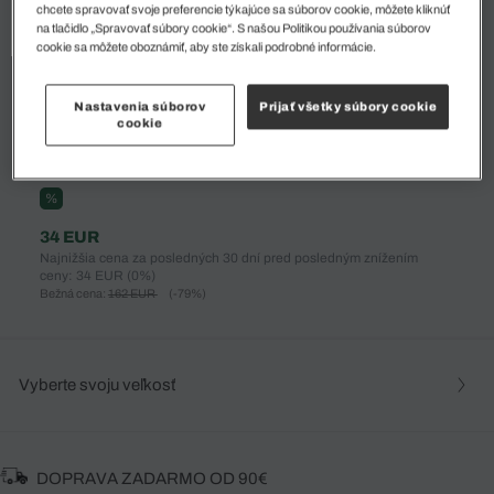
chcete spravovať svoje preferencie týkajúce sa súborov cookie, môžete kliknúť
na tlačidlo „Spravovať súbory cookie“. S našou Politikou používania súborov
cookie sa môžete oboznámiť, aby ste získali podrobné informácie.
Nastavenia súborov
Prijať všetky súbory cookie
cookie
%
34 EUR
Najnižšia cena za posledných 30 dní pred posledným znížením
ceny: 34 EUR
(0%)
Bežná cena:
162 EUR
(-79%)
Vyberte svoju veľkosť
DOPRAVA ZADARMO OD 90€