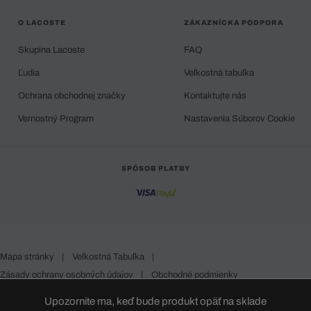
O LACOSTE
ZÁKAZNÍCKA PODPORA
Skupina Lacoste
FAQ
Ľudia
Veľkostná tabuľka
Ochrana obchodnej značky
Kontaktujte nás
Vernostný Program
Nastavenia Súborov Cookie
SPÔSOB PLATBY
Mapa stránky
|
Veľkostná Tabuľka
|
Zásady ochrany osobných údajov
|
Obchodné podmienky
Slovakia
Upozornite ma, keď bude produkt opäť na sklade