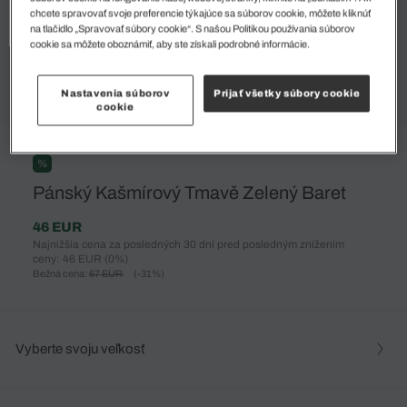
chcete spravovať svoje preferencie týkajúce sa súborov cookie, môžete kliknúť
na tlačidlo „Spravovať súbory cookie“. S našou Politikou používania súborov
cookie sa môžete oboznámiť, aby ste získali podrobné informácie.
Nastavenia súborov
Prijať všetky súbory cookie
cookie
%
Pánský Kašmírový Tmavě Zelený Baret
46 EUR
Najnižšia cena za posledných 30 dní pred posledným znížením
ceny: 46 EUR
(0%)
Bežná cena:
67 EUR
(-31%)
Vyberte svoju veľkosť