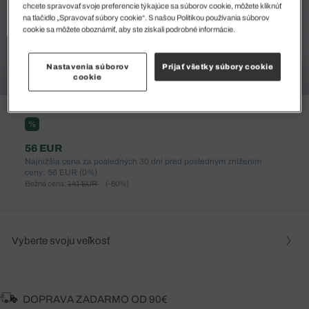
chcete spravovať svoje preferencie týkajúce sa súborov cookie, môžete kliknúť
na tlačidlo „Spravovať súbory cookie“. S našou Politikou používania súborov
cookie sa môžete oboznámiť, aby ste získali podrobné informácie.
Nastavenia súborov
Prijať všetky súbory cookie
cookie
%
56 EUR
Najnižšia cena za posledných 30 dní pred posledným znížením
ceny: 56 EUR
(0%)
Bežná cena:
141 EUR
(-60%)
Vyberte svoju veľkosť
DOPRAVA ZADARMO OD 90€