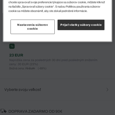
chcete spravovať svoje preferencie týkajúce sa súborov cookie, môžete kliknúť
na tlačidlo „Spravovať súbory cookie“. S našou Politikou používania súborov
cookie sa môžete oboznámiť, aby ste získali podrobné informácie.
Nastavenia súborov
Prijať všetky súbory cookie
cookie
%
23 EUR
Najnižšia cena za posledných 30 dní pred posledným znížením
ceny: 30 EUR
(23%)
Bežná cena:
75 EUR
(-69%)
Vyberte svoju veľkosť
DOPRAVA ZADARMO OD 90€