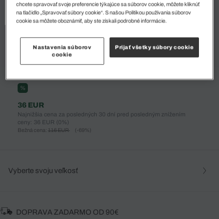
chcete spravovať svoje preferencie týkajúce sa súborov cookie, môžete kliknúť
na tlačidlo „Spravovať súbory cookie“. S našou Politikou používania súborov
cookie sa môžete oboznámiť, aby ste získali podrobné informácie.
Nastavenia súborov
Prijať všetky súbory cookie
cookie
%
36 EUR
Najnižšia cena za posledných 30 dní pred posledným znížením
ceny: 36 EUR
(0%)
Bežná cena:
116 EUR
(-69%)
Vyberte svoju veľkosť
DOPRAVA ZADARMO OD 90€