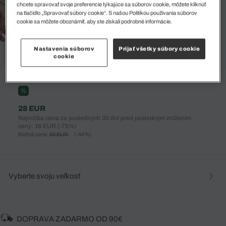
chcete spravovať svoje preferencie týkajúce sa súborov cookie, môžete kliknúť
na tlačidlo „Spravovať súbory cookie“. S našou Politikou používania súborov
cookie sa môžete oboznámiť, aby ste získali podrobné informácie.
Nastavenia súborov
Prijať všetky súbory cookie
cookie
%
28 EUR
Najnižšia cena za posledných 30 dní pred posledným znížením
ceny: 16 EUR
(-75%)
Bežná cena:
50 EUR
(-44%)
Vyberte svoju veľkosť
DOPRAVA ZADARMO OD 90€