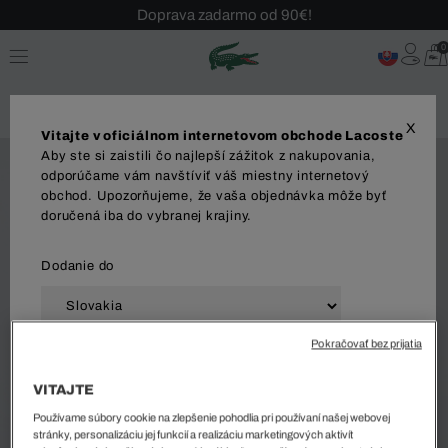
Doprava zadarmo od 90€!
Sezónny výpredaj až -40 %!
0
Bezplatné vrátenie!
X
Vitajte v oficiálnom internetovom obchode Lacoste
Aby ste si zaistili čo najlepší zážitok z nakupovania,
odporúčame vám navštíviť váš miestny internetový
obchod. Upozorňujeme, že vaša objednávka môže byť
doručená iba do vybranej krajiny.
Dodanie do
Pokračovať bez prijatia
Jazyk
VITAJTE
Používame súbory cookie na zlepšenie pohodlia pri používaní našej webovej
stránky, personalizáciu jej funkcií a realizáciu marketingových aktivít
ZAČAŤ NAKUPOVAŤ