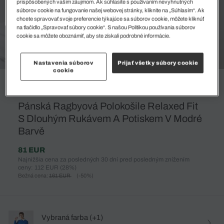
prispôsobených vašim záujmom. Ak súhlasíte s používaním nevyhnutných
súborov cookie na fungovanie našej webovej stránky, kliknite na „Súhlasím“. Ak
chcete spravovať svoje preferencie týkajúce sa súborov cookie, môžete kliknúť
na tlačidlo „Spravovať súbory cookie“. S našou Politikou používania súborov
cookie sa môžete oboznámiť, aby ste získali podrobné informácie.
Nastavenia súborov
Prijať všetky súbory cookie
cookie
%
Pánská Ragbyová Polokošile Relaxed Fit
S Dlouhým Rukávem A Potiskem V Modré
Barvě
81 EUR
Najnižšia cena za posledných 30 dní pred posledným znížením
ceny: 112 EUR
(28%)
Bežná cena:
161 EUR
(-50%)
Vybraná farba (+1)