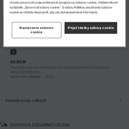
chcete spravovať svoje preferencie týkajúce sa súborov cookie, môžete kliknúť
na tlačidlo „Spravovať súbory cookie“. S našou Politikou používania súborov
cookie sa môžete oboznámiť, aby ste získali podrobné informácie.
Nastavenia súborov
Prijať všetky súbory cookie
cookie
%
43 EUR
Najnižšia cena za posledných 30 dní pred posledným znížením
ceny: 43 EUR
(0%)
Bežná cena:
132 EUR
(-67%)
Vyberte svoju veľkosť
DOPRAVA ZADARMO OD 90€