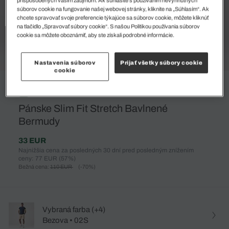
súborov cookie na fungovanie našej webovej stránky, kliknite na „Súhlasím“. Ak
chcete spravovať svoje preferencie týkajúce sa súborov cookie, môžete kliknúť
na tlačidlo „Spravovať súbory cookie“. S našou Politikou používania súborov
cookie sa môžete oboznámiť, aby ste získali podrobné informácie.
Nastavenia súborov
Prijať všetky súbory cookie
cookie
%
Pánske Slim Fit Stretch Bavlnené
Bermudy
33 EUR
Najnižšia cena za posledných 30 dní pred posledným znížením
ceny: 77 EUR
(57%)
Bežná cena:
110 EUR
(-70%)
Vybraná farba (+4)
Bezova • 02S