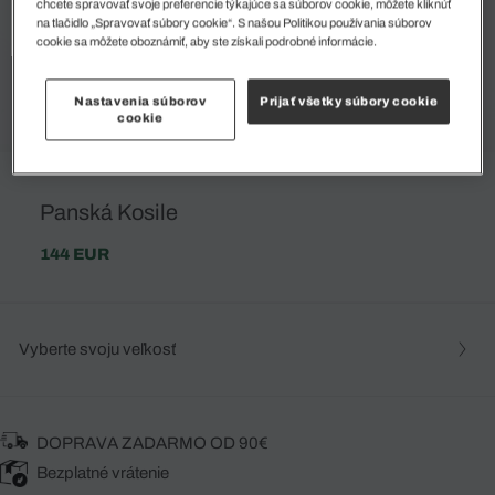
chcete spravovať svoje preferencie týkajúce sa súborov cookie, môžete kliknúť
na tlačidlo „Spravovať súbory cookie“. S našou Politikou používania súborov
cookie sa môžete oboznámiť, aby ste získali podrobné informácie.
Nastavenia súborov
Prijať všetky súbory cookie
cookie
Panská Kosile
144 EUR
Vyberte svoju veľkosť
DOPRAVA ZADARMO OD 90€
Bezplatné vrátenie