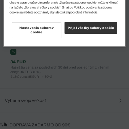
chcete spravovať svoje preferencie týkajúce sa súborov cookie, môžete kliknúť
na tlačidlo „Spravovať súbory cookie“. S našou Politikou používania súborov
cookie sa môžete oboznámiť, aby ste získali podrobné informácie.
Nastavenia súborov
Prijať všetky súbory cookie
cookie
%
34 EUR
Najnižšia cena za posledných 30 dní pred posledným znížením
ceny: 34 EUR
(0%)
Bežná cena:
85 EUR
(-60%)
Vyberte svoju veľkosť
DOPRAVA ZADARMO OD 90€