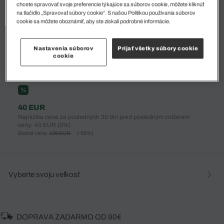
chcete spravovať svoje preferencie týkajúce sa súborov cookie, môžete kliknúť
na tlačidlo „Spravovať súbory cookie“. S našou Politikou používania súborov
cookie sa môžete oboznámiť, aby ste získali podrobné informácie.
Nastavenia súborov
Prijať všetky súbory cookie
cookie
%
40 EUR
Najnižšia cena za posledných 30 dní pred posledným znížením
ceny: 40 EUR
(0%)
Bežná cena:
128 EUR
(-69%)
Vyberte svoju veľkosť
DOPRAVA ZADARMO OD 90€