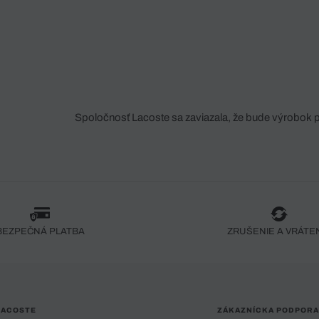
Spoločnosť Lacoste sa zaviazala, že bude výrobok 
fáze jeho výroby. Transparentnosť hodnotového reťa
dodávateľov a ekosystému... Žiadny steh nie je vy
spoločnosti Crocodile.
BEZPEČNÁ PLATBA
ZRUŠENIE A VRÁTE
LACOSTE
ZÁKAZNÍCKA PODPORA