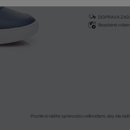
DOPRAVA ZAD
Bezplatné vráten
Pozrite si nášho sprievodcu veľkosťami, aby ste našli