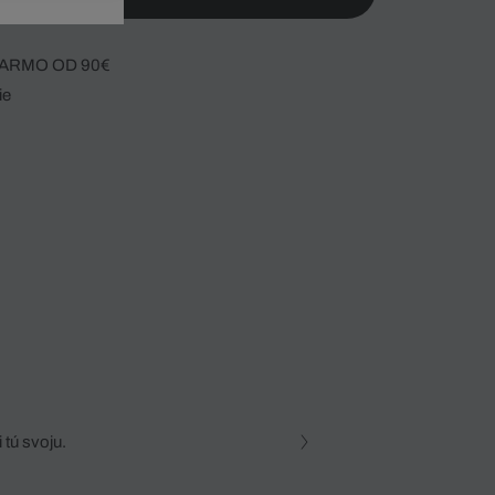
ARMO OD 90€
ie
 tú svoju.