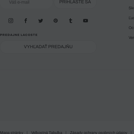
PRIHLÁSTE SA
Sk
Ľu
Oc
PREDAJNE LACOSTE
Ve
VYHĽADAŤ PREDAJŇU
Mapa stránky
|
Veľkostná Tabuľka
|
Zásady ochrany osobných údajov
|