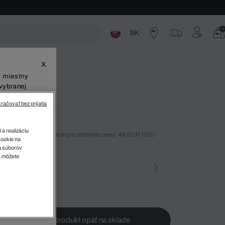
0
SK
ste
X
š miestny
vybranej
račovať bez prijatia
 a realizáciu
ných 30 dní pred posledným znížením ceny: 49 EUR
(0%)
cookie na
%)
sa súborov
v
a môžete
osť
te ma, keď bude produkt opäť na sklade