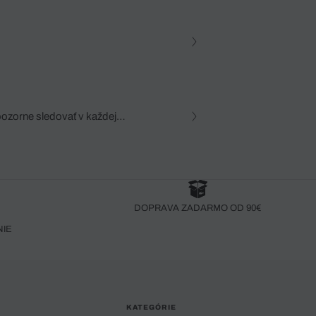
pozorne sledovať v každej
zca, dôkladná znalosť
robený bez pozorného oka
DOPRAVA ZADARMO OD 90€
NIE
KATEGÓRIE