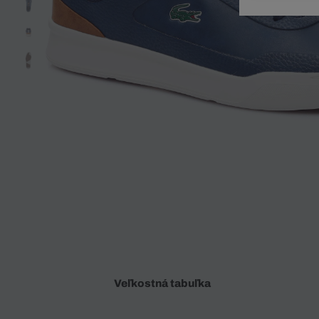
Doplnky
Spodná bielizeň
Plavky
Sukne
Plavky
Special Offer
Spodná Bielizeň
Šortky
Special Offer
Športové oblečenie
Nohavice
Special Offer
Plavky
Special Offer
Veľkostná tabuľka