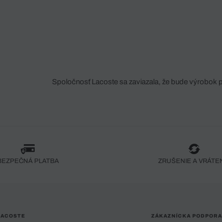
Spoločnosť Lacoste sa zaviazala, že bude výrobok 
fáze jeho výroby. Transparentnosť hodnotového reťa
dodávateľov a ekosystému... Žiadny steh nie je vy
spoločnosti Crocodile.
BEZPEČNÁ PLATBA
ZRUŠENIE A VRÁTE
LACOSTE
ZÁKAZNÍCKA PODPORA