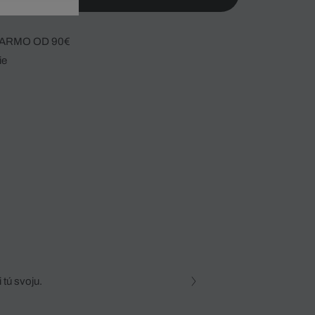
ARMO OD 90€
ie
 tú svoju.