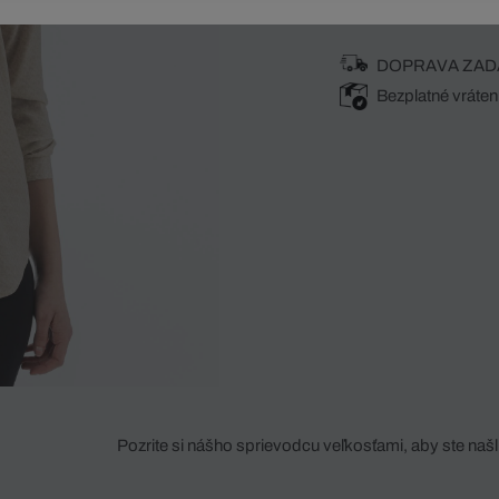
DOPRAVA ZAD
Bezplatné vráten
Pozrite si nášho sprievodcu veľkosťami, aby ste našli