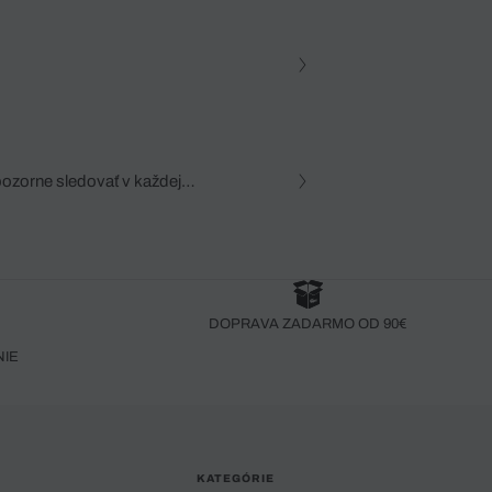
pozorne sledovať v každej
zca, dôkladná znalosť
robený bez pozorného oka
DOPRAVA ZADARMO OD 90€
NIE
KATEGÓRIE