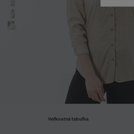
Doplnky
Spodná bielizeň
Plavky
Sukne
Plavky
Special Offer
Spodná Bielizeň
Šortky
Special Offer
Športové oblečenie
Nohavice
Special Offer
Plavky
Special Offer
Veľkostná tabuľka