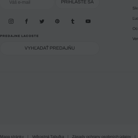
PRIHLÁSTE SA
Sk
Ľu
Oc
PREDAJNE LACOSTE
Ve
VYHĽADAŤ PREDAJŇU
Mapa stránky
|
Veľkostná Tabuľka
|
Zásady ochrany osobných údajov
|