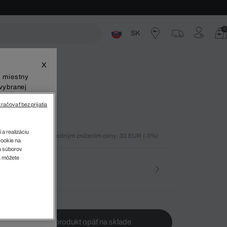
0
SK
ste
X
š miestny
vybranej
račovať bez prijatia
 a realizáciu
ných 30 dní pred posledným znížením ceny: 33 EUR
(-3%)
cookie na
)
sa súborov
v
a môžete
osť
te ma, keď bude produkt opäť na sklade